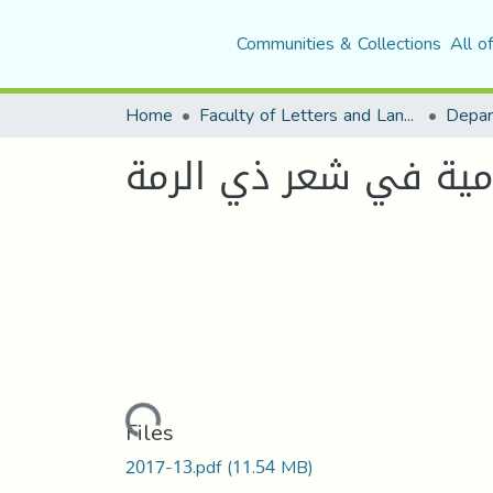
Communities & Collections
All o
Home
Faculty of Letters and Languages
امية في شعر ذي الرمة
Loading...
Files
2017-13.pdf
(11.54 MB)