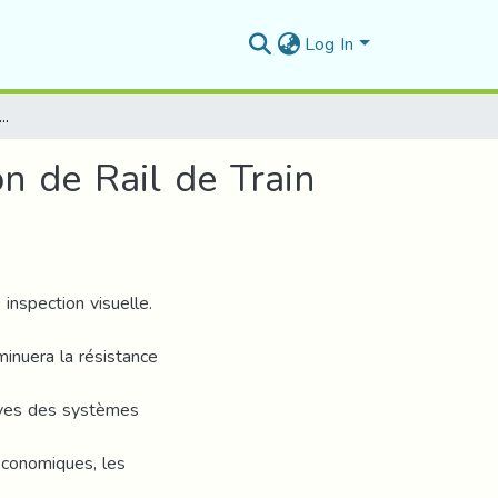
Log In
on de la Détection de Défauts de Corrosion de Rail de Train par CND-CF
n de Rail de Train
inspection visuelle.
minuera la résistance
aves des systèmes
économiques, les