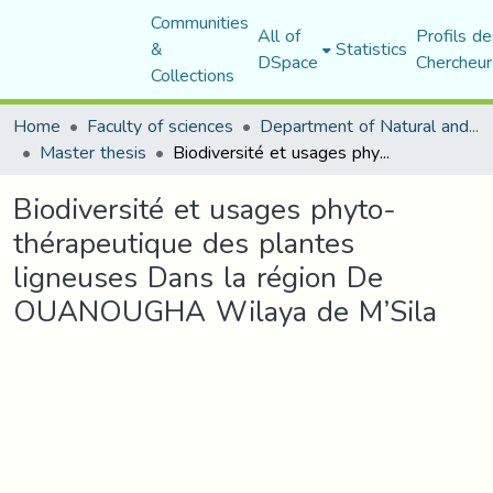
Communities
All of
Profils de
&
Statistics
DSpace
Chercheur
Collections
Home
Faculty of sciences
Department of Natural and Life Sciences
Master thesis
Biodiversité et usages phyto-thérapeutique des plantes ligneuses Dans la région De OUANOUGHA Wilaya de M’Sila
Biodiversité et usages phyto-
thérapeutique des plantes
ligneuses Dans la région De
OUANOUGHA Wilaya de M’Sila