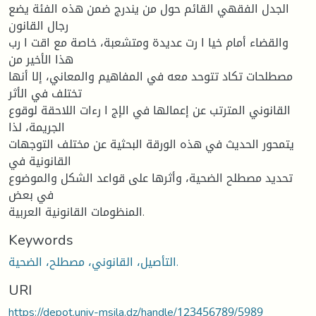
الجدل الفقهي القائم حول من یندرج ضمن هذه الفئة یضع
رجال القانون
والقضاء أمام خیا ا رت عدیدة ومتشعبة، خاصة مع اقت ا رب
هذا الأخیر من
مصطلحات تكاد تتوحد معه في المفاهیم والمعاني، إلا أنها
تختلف في الأثر
القانوني المترتب عن إعمالها في الإج ا رءات اللاحقة لوقوع
الجریمة، لذا
یتمحور الحدیث في هذه الورقة البحثیة عن مختلف التوجهات
القانونیة في
تحدید مصطلح الضحیة، وأثرها على قواعد الشكل والموضوع
في بعض
المنظومات القانونیة العربیة.
Keywords
التأصیل، القانوني، مصطلح، الضحیة.
URI
https://depot.univ-msila.dz/handle/123456789/5989