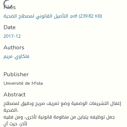
Loading...
Files
(239.82 KB)
التأصيل القانوني لمصطلح الضحية .pdf
Date
2017-12
Authors
فلكاوي, مريم
Publisher
Université de M'sila
Abstract
إغفال التشریعات الوضعیة وضع تعریف صریح ودقیق لمصطلح
الضحیة،
جعل توظیفه یتباین من منظومة قانونیة لأخرى، ومن فقیه
لآخر، حیث أن