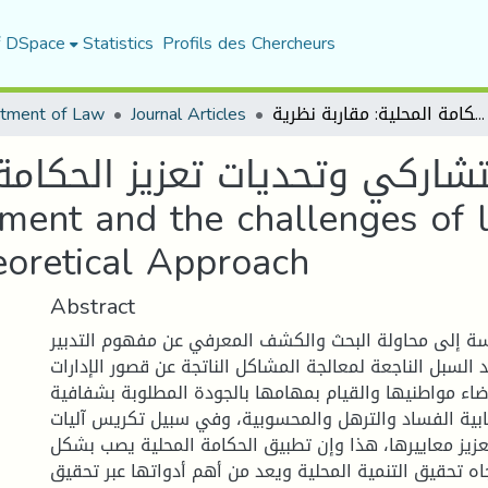
f DSpace
Statistics
Profils des Chercheurs
التدبير التشاركي وتحديات تعزيز الحكامة المحلية: مقاربة نظرية Participatory Management and the challenges of local governance strengthening : A Theoretical Approach
Journal Articles
tment of Law
لتشاركي وتحديات تعزيز الحكامة
ment and the challenges of 
eoretical Approach
Abstract
ة إلى محاولة البحث والكشف المعرفي عن مفهوم التدبير
 السبل الناجعة لمعالجة المشاكل الناتجة عن قصور الإدارات
ضاء مواطنيها والقيام بمهامها بالجودة المطلوبة بشفافية
ابية الفساد والترهل والمحسوبية، وفي سبيل تكريس آليات
عزيز معاييرها، هذا وإن تطبيق الحكامة المحلية يصب بشكل
ه تحقيق التنمية المحلية ويعد من أهم أدواتها عبر تحقيق