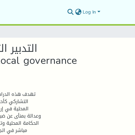
Log In
التدبير ا
local governance
تهدف هذه الدراس
التشاركي كأحد
المحلية في إر
وعدالة بمنأى عن ضب
الحكامة المحلية وت
مباشر في اتجا