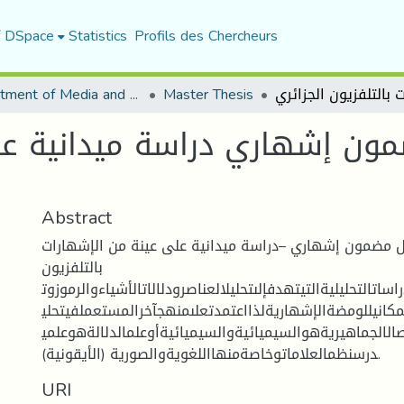
f DSpace
Statistics
Profils des Chercheurs
Department of Media and Communication Studies
Master Thesis
مون إشهاري دراسة ميدانية ع
Abstract
ل مضمون إشهاري –دراسة ميدانية على عينة من الإشهارات
بالتلفزيون
اساتالتحليليةالتيتهدفإلىتحليلالعناصرودلالاتالأشياءوالرموزوت
المكانيللومضةالإشهاريةلذااعتمدتعلىمنهجآخرالمستعملفيتحلي
صالالجماهيريةهوالسيميائيةوالسيميائيةأوعلمالدلالةهوعلمي
درسنظمالعلاماتوخاصةمنهااللغويةوالصورية (الأيقونية).
URI