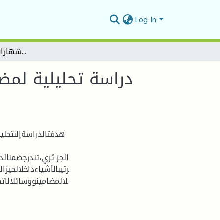
Log In
دراسة تحليلية لمضمون إشهاري دراسة ميدانية على عينة من الإشهارات بالتلفزيون الجزائري
دراسة تحليلية لمض
هدفتالدراسةإلىتحلي
الجزائري،تندرجضمنالدر
رتيبالأشياءداخلالحيز
لالمضامينووسائلالات