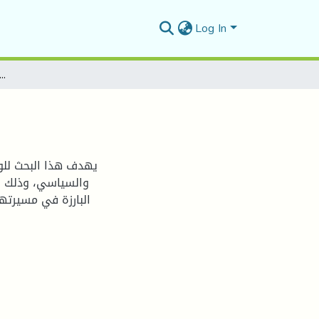
Log In
العولمة بين التاريخ والسي
يهدف هذا البحث للوق
والسياسي، وذلك با
البارزة في مسيرتها