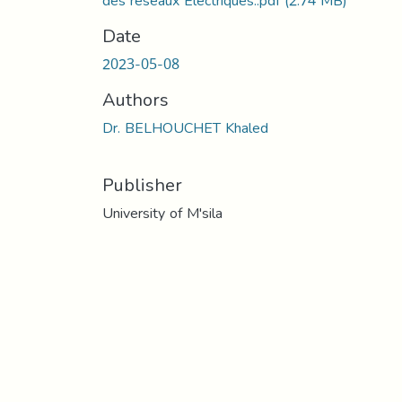
des reseaux Electriques..pdf
(2.74 MB)
Date
2023-05-08
Authors
Dr. BELHOUCHET Khaled
Publisher
University of M'sila