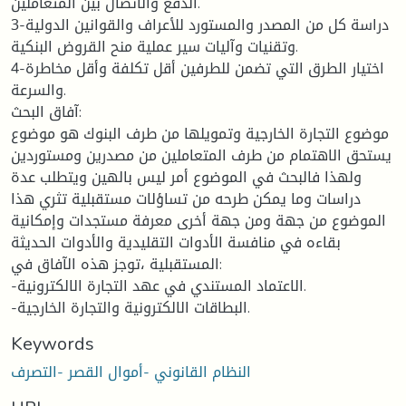
الدفع والاتصال بين المتعاملين.
3-دراسة كل من المصدر والمستورد للأعراف والقوانين الدولية
وتقنيات وآليات سير عملية منح القروض البنكية.
4-اختيار الطرق التي تضمن للطرفين أقل تكلفة وأقل مخاطرة
والسرعة.
آفاق البحث:
موضوع التجارة الخارجية وتمويلها من طرف البنوك هو موضوع
يستحق الاهتمام من طرف المتعاملين من مصدرين ومستوردين
ولهذا فالبحث في الموضوع أمر ليس بالهين ويتطلب عدة
دراسات وما يمكن طرحه من تساؤلات مستقبلية تثري هذا
الموضوع من جهة ومن جهة أخرى معرفة مستجدات وإمكانية
بقاءه في منافسة الأدوات التقليدية والأدوات الحديثة
المستقبلية ،توجز هذه الآفاق في:
-الاعتماد المستندي في عهد التجارة الالكترونية.
-البطاقات الالكترونية والتجارة الخارجية.
Keywords
النظام القانوني -أموال القصر -التصرف