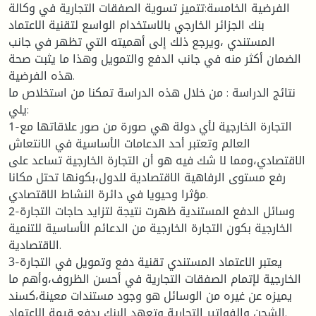
الفرضية الخامسة:تتميز تسوية الصفقات التجارية في وكالة
بنك الجزائر الخارجي بالاستخدام الواسع لتقنية الاعتماد
المستندي ،ويرجع ذلك إلى أهميته التي تظهر في جانب
الضمان أكثر منه في جانب الدفع والتمويل وهذا ما يثبت صحة
هذه الفرضية.
نتائج الدراسة : من خلال هذه الدراسة تمكنا من استخلاص ما
يلي:
1-التجارة الخارجية لأي دولة هي صورة من صور علاقاتها مع
العالم وتعتبر أحد الدعامات الأساسية في الانتعاش
الاقتصادي،ومما لا شك فيه هو أن التجارة الخارجية تساعد على
رفع مستوى الرفاهية الاقتصادية للدول،بكونها تحتل مكانا
مؤثرا وحيويا في دائرة النشاط الاقتصادي.
2-وسائل الدفع المستندية ظهرت نتيجة لتزايد حاجات التجارة
الخارجية بكون التجارة الخارجية من الدعائم الأساسية للتنمية
الاقتصادية.
3-يعتبر الاعتماد المستندي تقنية دفع وتمويل في التجارة
الخارجية لإتمام الصفقات التجارية في أحسن الظروف،وأهم ما
يميزه عن غيره من الوسائل هو وجود مستندات معينة،كسند
الشحن والفواتير التجارية وتعهد البنك بدفع قيمة الاعتماد.