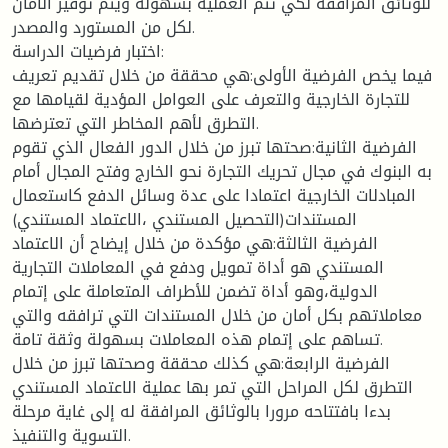
للوثائق المرافقة لكي تتم العملية بسهولة ويتم توفير الأمان
لكل من المستورد والمصدر.
اختبار فرضيات الدراسة:
فيما يخص الفرضية الأولى:هي محققة من خلال تقديم تعريف
للتجارة الخارجية والتعرف على العوامل المؤدية لقيامها مع
التطرق لأهم المخاطر التي تعترضها.
الفرضية الثانية:صحتها تبرز من خلال الدور الفعال الذي تقوم
به البنوك في مجال تحريك التجارة نحو الخارج وفتح المجال أمام
المبادلات الخارجية اعتمادا على عدة وسائل الدفع كاستعمال
المستندات(التحصيل المستندي ،الاعتماد المستندي)
الفرضية الثالثة:هي مؤكدة من خلال إيضاح أن الاعتماد
المستندي هو أداة تمويل ودفع في المعاملات التجارية
الدولية،وهو أداة تضمن للأطراف المتعاملة على إتمام
معاملاتهم بكل أمان من خلال المستندات التي ترافقه والتي
تساهم على إتمام هذه المعاملات بسهولة وثقة تامة.
الفرضية الرابعة:هي كذلك محققة وصحتها تبرز من خلال
التطرق لكل المراحل التي تمر بها عملية الاعتماد المستندي
بدءا بافتتاحه مرورا بالوثائق المرافقة له إلى غاية مرحلة
التسوية والتنفيذ.