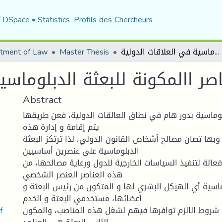
f DSpace
Statistics
Profils des Chercheurs
tment of Law
Master Thesis
العناصر االمكونة للبعثة الدبلوماسية في العلاقات الدولية
اصر االمكونة للبعثة الدبلوماسي
Abstract
لوماسية بدور هام في نطاق العالقات الدولية، فعن طريقها
يتم إقامة و إدارة هذه
 وبها تصان مصالح أشخاص القانون الدولي، لذا ترتكز البعثة
الدبلوماسية على عنصرين أساسيين
فعالة لتنفيذ السياسات الخارجية للدول ورعاية مصالحها، من
هذه العناصر العنصر الشخصي
وماسية أي الهيكل البشري لها و المتكون من رئيس البعثة و
أعضائها، مستخدمي البعثة و الخدم
عناصرا.pdf
 شروط الالزم توافرها فيهم لشغل هذه المناصب، والمكون