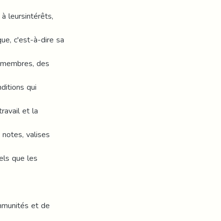
à leursintérêts,
ue, c'est-à-dire sa
esmembres, des
ditions qui
ravail et la
, notes, valises
els que les
s
immunités et de