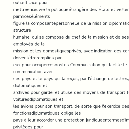
outilefficace pour
mettreenœuvre la politiqueétrangère des États et veiller 
parmiceséléments
figure la composantepersonnelle de la mission diplomatiq
structure
humaine, qui se compose du chef de la mission et de s
employés de la
mission et les domestiquesprivés, avec indication des con
doiventêtreremplies par
eux pour occupercespostes Communication qui facilite le t
communication avec
ses pays et le pays qui la reçoit, par l'échange de lettres
diplomatiques et
archives pour garde, et utilise des moyens de transport t
voituresdiplomatiques et
les avions pour son transport, de sorte que l'exercice de
fonctionsdiplomatiques oblige les
pays à leur accorder une protection juridiqueentermesd'
privilèges pour