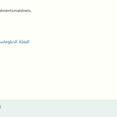
lémentsmatériels,
البعثة الدبلوماسي
6