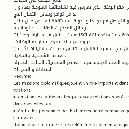
الثاني للبعثة هي العناصر
ن مقر البعثة الذي تمارس فيه نشاطاتها المنوطة بها، وال
بد من توافر وسائل االتصال التي
التواصل مع دولها والدولة المستقبلة لها، من خالل تبادل
الرسائل المذكرات الحقائب الدبلوماسية
ا، و تستخدم لتنقالتها وسائل النقل من سيارات وطائرات
دبلوماسية، لذا تفرض ممارسة الوظائف
ل منح الحماية القانونية لها من حصانات و امتيازات لكل من
العناصر الشخصية والمادية.
حية: البعثة الدبلوماسية، العناصر الشخصية، العناصر المادية
الحصانات واالمتيازات
Résume:
Les missions diplomatiquesjouent un rôle important dan
relations
internationales, à travers lesquellesces relations sontéta
danslesquelles les
intérêts des personnes de droit international sontsauveg
la mission
diplomatique repose sur deuxélémentsfondamentaux qui 