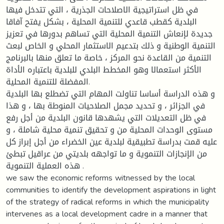
في ظل استراتيجية الاصلاحات الجذرية ، التي تتدخل فيها
البلدية كقطب قاعدي للتنمية المحلية ، بشكل يفتح آفاقا
جديدة لإنعاش التنمية المحلية التي تساهم بدورها في تعزيز
التنمية الوطنية و ذلك بتدعيم الاستثمار المحلي و الخاص لبعث
التنمية من القاعدة نحو المركز ، خاصة ما تعلق منها بالبرنامج
الأكثر استعمالا وهو المخطط البلدي للبلدية باعتباره الأداة
المفضلة للتنمية المحلية.
و هذه الدراسة أساسا تناولت المهام التي تضطلع بها البلدية
في الجزائر ، و تحديد مجمل الصلاحيات المنوطة بها ، و هذا
في ظل التعديلات التي يشهدها قانون البلدية من أجل رفع
مستوى الوحدات المحلية من و تحقيق تنمية محلية شاملة ، و
عليه قمت بدراسة تطبيقية لبلدية عين الخضراء من أجل إبراز كل
من الإنجازات التنموية و ما تواجهه بلديتي من عراقيل تبطئ
هذه العملية التنموية .
we saw the economic reforms witnessed by the local
communities to identify the development aspirations in light
of the strategy of radical reforms in which the municipality
intervenes as a local development cadre in a manner that