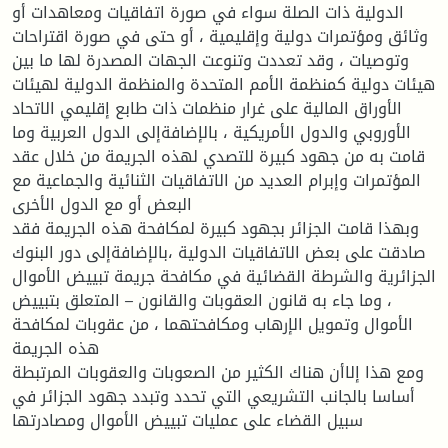
الدولية ذات الصلة سواء في صورة اتفاقيات ومعاهدات أو
وثائق ومؤتمرات دولية وإقليمية ، أو حتى في صورة اقتراحات
وتوصيات ، وقد تعددت وتنوعت الجهات المصدرة لها ما بين
هيئات دولية كمنظمة الأمم المتحدة والمنظمة الدولية لهيئات
الأوراق المالية على غرار منظمات ذات طابع إقليمي الاتحاد
الأوروبي والدول الأمريكية ، بالإضافةإلى الدول العربية وما
قامت به من جهود كبيرة للتصدي لهذه الجريمة من خلال عقد
المؤتمرات وإبرام العديد من الاتفاقيات الثنائية والجماعية مع
البعض أو مع الدول الأخرى
وبهذا قامت الجزائر بجهود كبيرة لمكافحة هذه الجريمة فقد
صادقت على بعض الاتفاقيات الدولية ،بالإضافةإلى دور البنوك
الجزائرية والشرطة القضائية في مكافحة جريمة تبييض الأموال
، وما جاء به قانون العقوبات والقانون – المتعلق بتبييض
الأموال وتمويل الإرهاب ومكافحتهما ، من عقوبات لمكافحة
هذه الجريمة
ومع هذا إلاأن هناك الكثير من الصعوبات والعقوبات المرتبطة
أساسا بالجانب التشريعي التي تحدد وتبدد جهود الجزائر في
سبيل القضاء على عمليات تبييض الأموال ومصادرتها