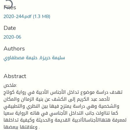
Files
2020-244.pdf
(1.3 MB)
Date
2020-06
Authors
سليمة حريزة, حليمة مصطفاوي
Abstract
ملخص:
تهدف دراسة موضوع تداخل الأجناس الأدبية في رواية كولاج
لأحمد عبد الكريم إلى الكشف عن بنية الزماان والمكان
والشخصية وهي دراسة يمتزج فيها بين النظري والتطبيقي
كما تنااولت جانب التداخل الأجناسي في هاته الرواية سعيا
لمعرفة هتهاالأجناسالأادبية القديمة والحديثة وكيفية تداخلها
وعلاقتها ببعضها .