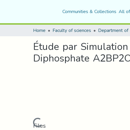
Communities & Collections
All o
Home
Faculty of sciences
Department of 
Étude par Simulation
Diphosphate A2BP2O7
Loading...
Files