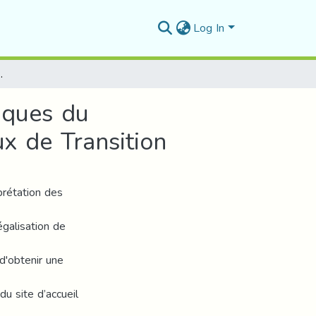
Log In
ate A2BP2O7 Pur et Dopé par les Métaux de Transition
iques du
 de Transition
prétation des
galisation de
d'obtenir une
u site d’accueil