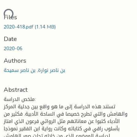
ding...
Files
2020-418.pdf
(1.14 MB)
Date
2020-06
Authors
بن ناصر نوارة, بن ناصر سميحة
Abstract
ملخص الدراسة:
تستند هذه الدراسة إلى ما هو واقع بين جدلية المركز
والهامش والتي تطرح خصيصا في الساحة الأدبية. فكثير من
الأدباء كتبوا عن معاناتهم مثل الروائي فرعون الذي امتاز
بأسلوب راقي في كتاباته وكانت رواية ابن الفقير نموذجا
لدراسة الموضوع الذي من خلاله تجلت صور الهامش.