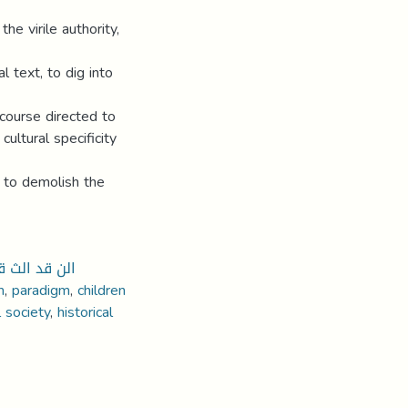
he virile authority,
l text, to dig into
iscourse directed to
cultural specificity
d to demolish the
الن قد الث ،
m
,
paradigm
,
children
l society
,
historical