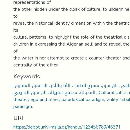
representations of
the other hidden under the cloak of culture, to undermine t
to
reveal the historical identity dimension within the theatrica
its
cultural patterns, to highlight the role of the theatrical d
children in expressing the Algerian self, and to reveal the 
of
the writer in her attempt to create a counter-theater an
centrality of the other.
Keywords
قافي، الن سق، مسرح الطفل، الأنا والآخر، الن سق المفارق
الفحولة، مجتمع القبيلة، الن سق التاريخي.
,
Cultural criticis
theater
,
ego and other
,
paradoxical paradigm
,
virility
,
triba
paradigm.
URI
https://depot.univ-msila.dz/handle/123456789/46371