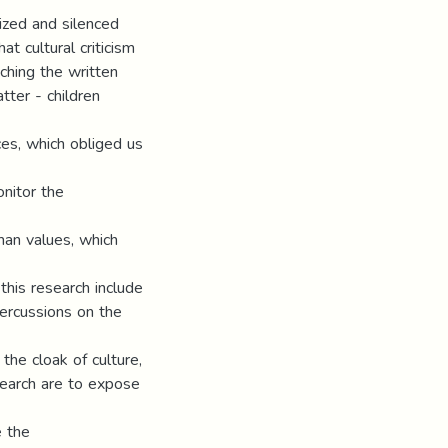
ized and silenced
at cultural criticism
ching the written
atter - children
ces, which obliged us
onitor the
uman values, which
 this research include
percussions on the
the cloak of culture,
esearch are to expose
e the