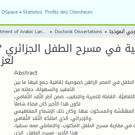
f DSpace
Statistics
Profils des Chercheurs
Department of Arabic Language and Literature
Doctoral Dissertations
ية في مسرح الطفل الجزائري 
لعز
Abstract
طفل في العصر الراهن خصوصية ثقافية جمع فيها ما بين
التعقيد والسهولة، جعلته من
ثقافيَّة، القابلة للتعرية والتنقيب، ضمن أطر النَّقد الثَّقافي
لكون هذا الأخير كان فضاءً شاملاً
 المهَمَّشَة والمسكوت عنها، وكان ذلك الإشعاع المفاهيمي
والإجرائي، الذي امتلكه النَّقد الثَّقافي،
تياره في مقاربة مسرح الطفل المكتوب، والتعاطي معه نسقيا
هذا الأخير- مسرح الطفل- الذي