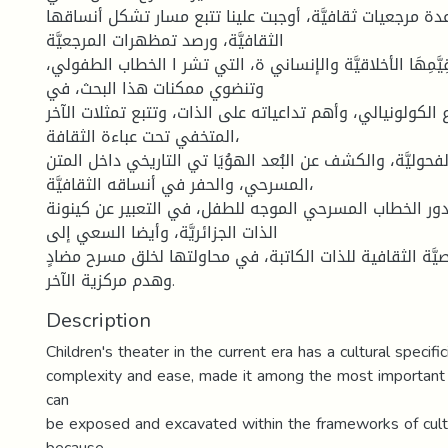
 عدة مرجعيات ثقافيَّة، أوجبت علينا تتبع مسار تشكل أنساقها
الثقافيَّة، ورصد تمظهرات المرجعيَّة
 قِيَّمِهَا الأخلاقيَّة والإنساني ة، التي تشر ا الخطاب الطفولي
وتنضوي ممكنات هذا البحث، في
 الكولونيالي، وأهم تداعياته على الذات، وتتبع تمثلات الآخر
المتخفي تحت عباءة الثقافة،
حوليَّة، والكشف عن البُعد الهوُيَا تي التاريخي داخل المتن
المسرحي، والحفر في أنساقه الثقافيَّة،
ور الخطاب المسرحي الموجه للطفل، في التعبير عن كينونة
الذات الجزائريَّة، وأيضا السعي إلى
َة الثقافية للذات الكاتبة، في محاولتها لخلق مسرح مضادٍ
وهدم مركزية الآخر.
Description
Children's theater in the current era has a cultural specifi
complexity and ease, made it among the most important 
can
be exposed and excavated within the frameworks of cultur
because