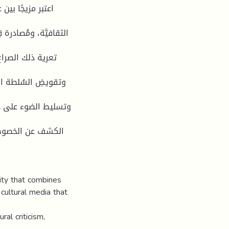
اعتبر مزيجًا بين
الثقافيَّة، ومُصادرة،
تعرية ذلك الصراع
وتقويضِ السُلطة الف
وتسليط الضوء على د
الكشف عن الخصوصيّ
city that combines
cultural media that
al criticism,