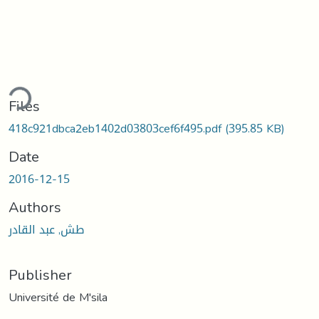
ding...
Files
418c921dbca2eb1402d03803cef6f495.pdf
(395.85 KB)
Date
2016-12-15
Authors
طش, عبد القادر
Publisher
Université de M'sila