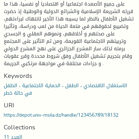
على جميع الأصعدة اجتماعيا أو اقتصاديا أو نفسيا، هذا ما
قررته الشريعة الإسلامية والشرائع الدولية والوطنية إذ حضرت
تشغيل الأطفال بالنظر لما يسببه هذا الأخير لانتهاك لبراءتهم،
وتضييع لحقوقهم في متعة الحياة من لعب ودراسة، وتأثيرا
على صحتهم و أخلاقهم، ونموهم العقلي و الجسدي
وتربيتهم الاجتماعية القويمة، ومن ثم التأثير على المجتمع
برمته لذلك سار المشرع الجزائري على نهج المشرع الدولي
وقام بتجريم تشغيل الأطفال وفق شروط محددة وقرر عقوبات
و جزاءات مختلفة في مواجهة مرتكبي الجريمة .
Keywords
الاستغلال الاقتصادي ، الطفل ، الحماية الاجتماعية ، الطفل
في حالة خطر
URI
https://depot.univ-msila.dz/handle/123456789/18132
Collections
العدد 11