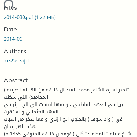
ading...
Files
2014-080.pdf
(1.22 MB)
Date
2014-06
Authors
بايزيد مهديد
Abstract
تنحدر اسرة الشاعر محمد العيد ال خليفة من القبيلة العربية (
المحاميد) التي سكنت
ليبيا في العهد الفاطمي ، و منها انتقلت الى الج ا زئر في
العهد العثماني و استقرت
في ( واد سوف ) بالجنوب الج ا زئري و مما يذكر من اسباب
هذه الهجرة ان
(غومةبن خليفة المتوفي 1855 م ) شيخ قبيلة " المحاميد" كان