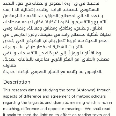
فاعليته في ق ا رءة النصوص والخطاب في ضوء التعدد
المفهومي للمصطلح الواحد. وتتحدد إشكالية الد ا رسة
بالتعدد الدلالي لمصطلح )الطباق( عند القدماء الناجمة عن
التفريع والتقسيم والنظرة لشكلية؛ فكان لديهم مصطلحات
)طباق، وتطبيق، وتكافؤ، ومطابق ومقابلة، وتضاد( وهي
تجليات شكلية لمصطلح واحد في حقيقته، وفرع الدارسون في
العصر الحديث منه فروعاً تتصل بالجانب الوظيفي الذي يتعدى
التجليات الشكلية له، فصار طباق سلب وايجاب،
وطباقاً لونيا ورمزياً، إلى غير ذلك من التقسيمات. والتقى
مصطلح )الطباق( مع الفكر الغربي بما عرف بالثنائيات الضدية،
فتناوله
الدارسون بما يتلاءم مع النسق المعرفي للبلاغة الجديدة.
Description
This research aims at studying the term (Antonym) through
aspects of difference and agreement of rhetoric scholars
regarding the linguistic and idiomatic meaning which is rich in
matching, difference and opposite meanings. We shall read
it again to shed the light on its effect on reading texts and