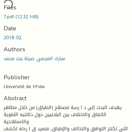
ding...
Files
7.pdf
(12.32 MB)
Date
2018-02
Authors
مبارك العجمي, صيتة بنت محمد
Publisher
Université de M'sila
Abstract
يهدف البحث إلى د ا رسة مصطلح )الطباق( من خلال مظاهر
الاتفاق والاختلاف بين البلاغيين حول دلالتيه اللغوية
والاصطلاحية
التي تكتنز التوافق والتخالف والإطباق، فنعيد ق ا رءته لكشف