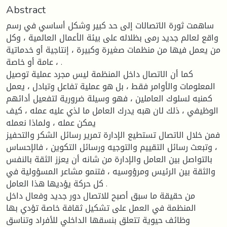
Abstract
ساهمت ثورة الاتصالات إلى حد كبير وشكل أساسي في رسم
واقع لعالم جديد رمى بظلاله على بيئة الأعمال العالمية ، وكل
من يعمل فيها من منظمات صغيرة وكبيرة ، إنتاجية أو خدماتية
، عامة أو خاصة .
كما أن الاتصال داخل المنظمة ليس مجرد عملية توصيل
المعلومات والأوامر فقط ، بل هو عملية تفاعل وتبادل ، يعمل
كمنبه لسلوك العاملين ، فهو وسيلة ضرورية لتفعيل أدائهم
الوظيفي ، ذلك لان هبه يدرك العامل ما لذي عليه عمله ، كيف
يمكن عمله ، ولماذا نعمله
فمن خلال الاتصال تستطيع الإدارة تمرير رسائل الشكر والتحفيز
، وتبعث رسائل التقييم والتوجيه ورسائل التكوين ، فالإحساس
بالتواصل بين العامل والإدارة من شانه أن يعزز الثقة بالنفس
والثقة بين الرئيس ومرؤوسيه ، فتنمو مشاعر المسؤولية في
كل حركة يؤديها هذا العامل .
من حقيقة ما سبق أصبح للاتصال دور جديد وفعال داخل
المنظمة في العمل على تشكيل ثقافة خاصة تؤدي بها
وظائف حيوية تتعلق بنسقها الداخلي للأفراد وتناسق