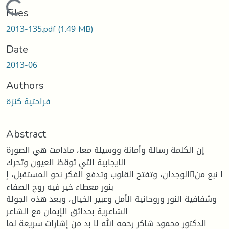
Loading...
Files
2013-135.pdf
(1.49 MB)
Date
2013-06
Authors
فراحتية كنزة
Abstract
إن الكلمة رسالة وأمانة ووسيلة معا، مادامت هي الصورة
الايجابية التي توقظ العيون وتحرك
الوجدان، وتفتح القلوب وتدفع الفكر نحو المستقبل، إا نبع من
بنور معطاء خير فيه روح الصفاء
وشفافية النور وروحانية الأمل وعبير الخيال، وبعد هذه الجولة
الشاعرية بحدائق الإيمان مع الشاعر
الدكتور محمود شاكر رحمه الله لا بد من إشارات سريعة لما