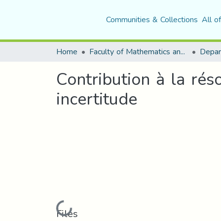
Communities & Collections
All o
Home
Faculty of Mathematics and Computer Science
Contribution à la ré
incertitude
Loading...
Files