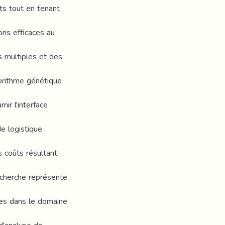
ts tout en tenant
ons efficaces au
s multiples et des
orithme génétique
ir l'interface
e logistique
s coûts résultant
recherche représente
es dans le domaine