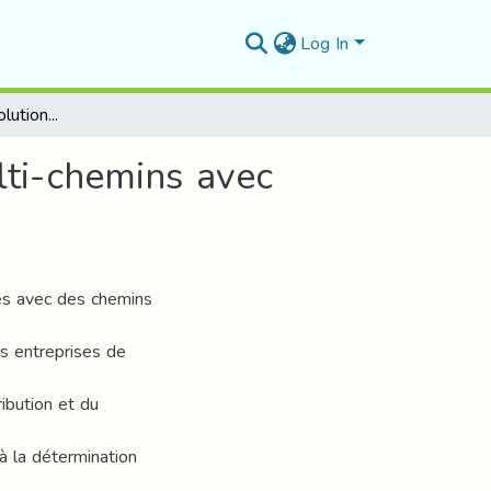
Log In
Contribution à la résolution du problème VRP multi-chemins avec incertitude
lti-chemins avec
les avec des chemins
s entreprises de
ibution et du
à la détermination