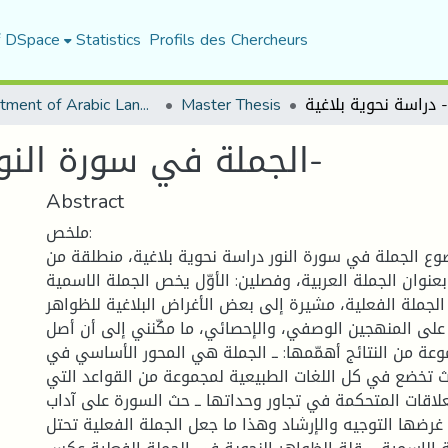
f DSpace
Statistics
Profils des Chercheurs
Department of Arabic Language and Literature
Master Thesis
الجملة في سورة النور - دراسة نحوية بلاغية-
Abstract
ملخص:
وع الجملة في سورة النور دراسة نحوية بلاغية، منطلقة من
نوان الجملة العربية، وفصلين: الأوّل يخص الجملة الاسمية
لجملة الفعلية، مشيرة إلى بعض الأغراض البلاغية للظواهر
على المنهجين الوصفي، والإحصائي، ما مكّنني إلى أن أصل
وعة من النتائج أهمّمها: ــ الجملة هي المحور الأساسي في
يث تخضع في كل اللغات الطبيعية لمجموعة من القواعد التي
اقات المتحكمة في تجاور وحداتها ــ حث السورة على آداب
 غرضها التوجيه والإرشاد وهذا ما جعل الجملة الفعلية تحتل