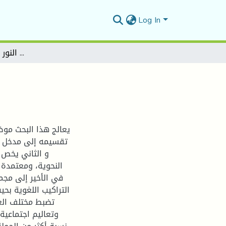
Log In
الجملة في سورة النور - دراسة نحوية بلاغية-
يعالج هذا البحث موض
تقسيمه إلى مدخل بع
و الثاني يخص ا
النحوية، ومعتمدة 
في الأخير إلى مجم
التراكيب اللغوية بح
تضبط مختلف العل
وتعاليم اجتماعية