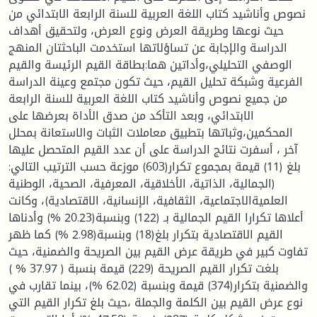
نصوص وأناشيد كتاب اللغة العربية للسنة الرابعة الابتدائي من
حيث نوعها وطريقة العرض ونوع العرض، ولتحقيق أهداف
الدراسة والإجابة عن تساؤلاتها استخدمت الباحثتان المنهج
الوصفي التحليلي،وأداتين هما:بطاقة القيم الرئيسة والقيم
الفرعية وشبكة تحليل القيم، حيث تكون مجتمع وعينة الدراسة
من جميع نصوص وأناشيد كتاب اللغة العربية للسنة الرابعة
الابتدائي، وبعد التأكد من صدق الأداة بعرضها على
المحكمين،وثباتها بتطبيق معاملات الثبات والاستعانة بمحلل
آخر ، أسفرت نتائج الدراسة على أن عدد القيم المتحصل عليها
بلغ (11) قيمة بمجموع تكرار(603) موزعة حسب الترتيب التالي:
(الجمالية، الذاتية، الأخلاقية، المعرفية، الصحية، الوطنية
العلميةالاجتماعية، الثقافية، الإنسانية، الاقتصادية)، وكانت
أعلاها تكرارا القيم الجمالية بـ (122) وبنسبة(20.23 %) وأدناها
القيم الاقتصادية بتكرار بلغ(18) وبنسبة(2.98 %) كما ظهر
تفاوت كبير في طريقة عرض القيم بين الصريحة والضمنية، حيث
بلغت تكرار القيم الصريحة (229) قيمة بنسبة ( 37.97 % )
والضمنية بتكرار(374) قيمة وبنسبة (62.02 %)، بينما تقارب في
نوع عرض القيم بين الكلمة والجملة ،حيث بلغ تكرار القيم التي