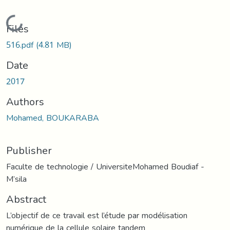
Loading...
Files
516.pdf
(4.81 MB)
Date
2017
Authors
Mohamed, BOUKARABA
Publisher
Faculte de technologie / UniversiteMohamed Boudiaf -
M’sila
Abstract
L’objectif de ce travail est l’étude par modélisation
numérique de la cellule solaire tandem