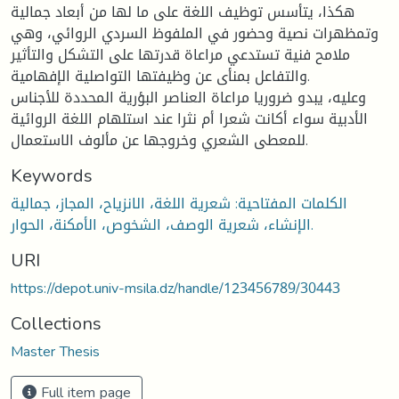
هكذا، يتأسس توظيف اللغة على ما لها من أبعاد جمالية
وتمظهرات نصية وحضور في الملفوظ السردي الروائي، وهي
ملامح فنية تستدعي مراعاة قدرتها على التشكل والتأثير
والتفاعل بمنأى عن وظيفتها التواصلية الإفهامية.
وعليه، يبدو ضروريا مراعاة العناصر البؤرية المحددة للأجناس
الأدبية سواء أكانت شعرا أم نثرا عند استلهام اللغة الروائية
للمعطى الشعري وخروجها عن مألوف الاستعمال.
Keywords
الكلمات المفتاحية: شعرية اللغة، الانزياح، المجاز، جمالية
الإنشاء، شعرية الوصف، الشخوص، الأمكنة، الحوار.
URI
https://depot.univ-msila.dz/handle/123456789/30443
Collections
Master Thesis
Full item page