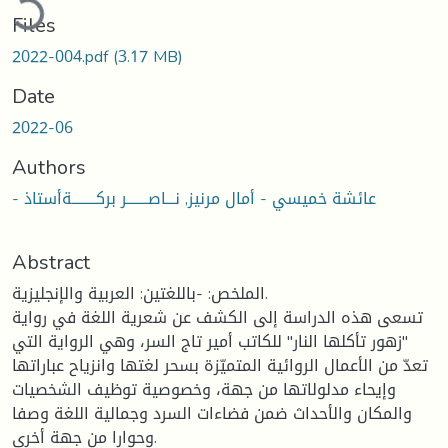
Files
2022-004.pdf
(3.17 MB)
Date
2022-06
Authors
- عائشة خميسي - أمال مرنيز, نـــاصـــــــر بركــــــــةأستاذ
Abstract
الملخص: -باللغتين: العربية والإنجليزية.
تسعى هذه الدراسة إلى الكشف عن شعرية اللغة في رواية
"زهور تأكلها النار" للكاتب أمير تاج السر، وهي الرواية التي
تعدّ من الأعمال الروائية المتميّزة بسحر لغتها وانزياح عباراتها
وإيحاء مدلولاتها من جهة، وخصوصية توظيف الشخصيات
والمكان والأحداث ضمن فضاءات السرد وجمالية اللغة وصفا
وحوارا من جهة أخرى.