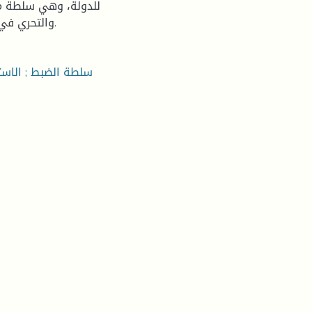
للدولة، وهي سلطة مفت
والتحري في مجال مخالفات إبرام الصفقات العمومية وتنظيمها وسيرها.
سلطة الضبط ; الاستق