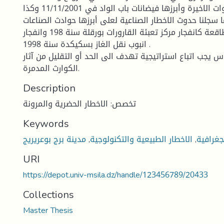
لاسيما في السنوات الاخيرة وأبرزها فيضانات باب الواد في 11/11/2001 وكذا
 سجلنا حدوث الاخطار الصناعية لعلى أبرزها حوادث الصناعات
البتروكيماوية والطاقعة كانفجار مركز تعبئة القارورات بورقلة سنة 198 وانفجار
انبوب نقل الغاز بسكيكدة سنة 1998 .
 يجب اتباع استراتيجية تهدف الى الحد أو التقليل من آثار
الكوارث المدمرة.
Description
تخصص: الاخطار الحضرية والمرونة
Keywords
جغرافية
,
الاخطار الطبيعية والتكنولوجية
,
مدينة برج بوعريريج
URI
https://depot.univ-msila.dz/handle/123456789/20433
Collections
Master Thesis