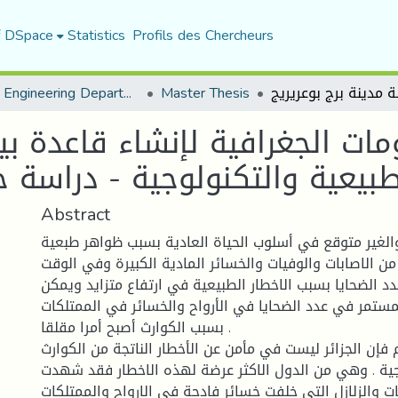
f DSpace
Statistics
Profils des Chercheurs
Urban Engineering Department
Master Thesis
ات الجغرافية لإنشاء قاعدة ب
طبيعية والتكنولوجية - دراسة ح
Abstract
الغير متوقع في أسلوب الحياة العادية بسبب ظواهر طبعية
ن الاصابات والوفيات والخسائر المادية الكبيرة وفي الوقت
دد الضحايا بسبب الاخطار الطبيعية في ارتفاع متزايد ويمكن
المستمر في عدد الضحايا في الأرواح والخسائر في الممتلكات
بسبب الكوارث أصبح أمرا مقلقا .
م فإن الجزائر ليست في مأمن عن الأخطار الناتجة من الكوارث
وجية . وهي من الدول الاكثر عرضة لهذه الاخطار فقد شهدت
ات والزلازل التي خلفت خسائر فادحة في الارواح والممتلكات