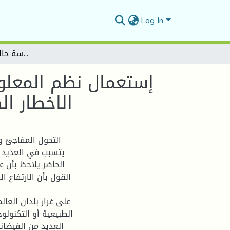
Log In
إستعمال نظم المعلومات الجغرافية لإنشاء قاعدة بيانات لتخطيط ومواجهة الاخطار الطبيعية والتكنولوجية - دراسة حالة مدينة برج بوعريريج
إستعمال نظم المعلوم
الاخطار ال
التحول المفاجئ و
يتسبب في العديد م
الحاضر يلاحظ بأن ع
القول بأن الارتفاع 
على غرار بلدان العال
الطبيعية أو التكنول
العديد من الفيضان