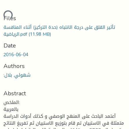
ding...
Files
تأثير القلق على درجة الانتباه (حدة التركيز) أثناء المنافسة
(11.98 MB)
الرياضية.pdf
Date
2016-06-04
Authors
:شهولي, بلال
Abstract
الملخص:
بالعربية
أعتمد الباحث على المنهج الوصفي و كذلك أدوات الدراسة
متمثلة في الاستبيان تم قام بتوزيع الاستبيان ثم تفريغ النتائج