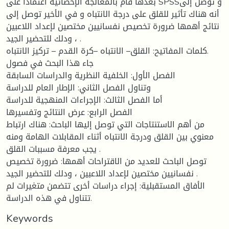
بعدها قام بالمعالجة الإحصائية اعتمادا على SPSSو توصل إلى
أنه هناك تأثير للقلق على درجة الانتباه و في الأخير توصل إلى
نتائج أهمها ضرورة تخصيص نفسانيين مختصين لإعداد اللاعبين
، ودلك للتحضير الجيد .
كلمات المفاتيح: القلق– الانتباه –كرة القدم – تركيز الانتباه.
جاء هذا البحث في فصول
الفصل الأول: الخلفية النظرية والدراسات السابقة
وتناول الفصل الثاني: الإطار العام للدراسة
أما الفصل الثالث: الإجراءات المنهجية للدراسة
الفصل الرابع: عرض النتائج وتفسيرها
من أهم الاستنتاجات التي توصل إليها الباحث: هناك ارتباط
معنوي بين القلق ودرجة الانتباه أثناء المقابلات الهامة ومنه
يجب معرفة مسببات القلق .
توصل الباحث للعديد من الاقتراحات أهمها: ضرورة تخصيص
نفسانيين مختصين لإعداد اللاعبين ، ودلك للتحضير الجيد .
الأفاق المستقبلية: إجراء دراسات أخرى تتضمن متغيرات لم
تتناول في هذه الدراسة.
Keywords