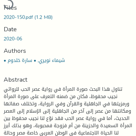
Files
2020-150.pdf
(1.2 MB)
Date
2020-06
Authors
• شيماء نويري, • سارة خلدوم
Abstract
تناول هذا البحث صورة المرأة في رواية عصر الحب للروائي
نجيب محفوظ، فكان من ضمنه التعرف على صورة المرأة
ورمزيتها في الجاهلية والقرآن وفي الرواية، وتختلف صفاتها
ومكانتها من عصر إلى آخر من الجاهلية إلى الإسلام إلى العصر
الحديث، أما في رواية عصر الحب فقد نوّع لنا نجيب محفوظ بين
المرأة السعيدة والحزينة من أم فزوجة فمحبوبة، وهو بذلك أبرز
لنا الحياة الاجتماعية في الوطن العربي خاصة مصر وحالة