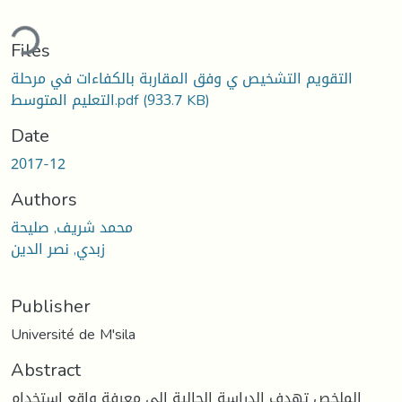
ding...
Files
التقويم التشخيص ي وفق المقاربة بالكفاءات في مرحلة
التعليم المتوسط.pdf
(933.7 KB)
Date
2017-12
Authors
محمد شريف, صليحة
زبدي, نصر الدين
Publisher
Université de M'sila
Abstract
الملخص تهدف الدراسة الحالية إلى معرفة واقع استخدام