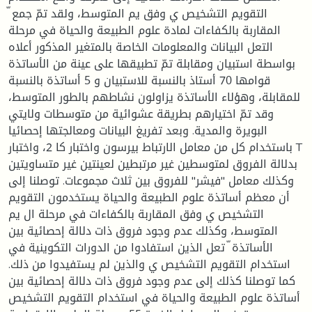
التقويم التشخيص ي وفق يم المتوسط، ولقد تمّ جمع ّ
المقاربة بالكفاءات لمادة علوم الطبيعة والحياة في مرحلة
التعل البيانات والمعلومات الخاصة بالمتغير المذكور أعلاه
بواسطة استبيان ومقابلة تمّ تطبيقها على عينة من الأساتذة
قوامها 70 أستاذ بالنسبة للاستبيان و 5 أساتذة بالنسبة
للمقابلة، وهؤلاء الأساتذة يزاولون نشاطهم بالطور المتوسط،
وقد تمّ اختيارهم بطريقة عشوائية من متوسطات ولايتي
البويرة والمدية. وبعد تفريغ البيانات ومعالجتها إحصائيا
باستخدام كل من معامل الارتباط بيرسون واختبار كا 2، واختبار T
بدلالة الفروق لمتوسطين غير مرتبطين لعينتين غير متساويتين
وكذلك معامل "فيشر" للفروق بين ثلاث مجموعات. توصلنا إلى
أن معظم أساتذة علوم الطبيعة والحياة يستخدمون التقويم
التشخيص ي وفق المقاربة بالكفاءات في مرحلة ال يم
المتوسط، وكذلك عدم وجود فروق ذات دلالة إحصائية بين
الأساتذة ّ تعل الذين استفادوا من الدورات التكوينية في
استخدام التقويم التشخيص ي والذين لم يستفيدوا من ذلك.
كما توصلنا كذلك إلى عدم وجود فروق ذات دلالة إحصائية بين
أساتذة علوم الطبيعة والحياة في استخدام التقويم التشخيص