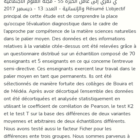
ي تعزي إلى عامل الخبرة 55 - مجلة العلوم الاجتماعية
والإنسانية - العدد: 13 - ديسمبر 2017 Résumé L’objectif
principal de cette étude est de comprendre la place
qu’occupe l’évaluation diagnostique dans le cadre de
l’approche par compétence de la matière sciences naturelles
dans le palier moyen. Des données et des informations
relatives à la variable citée-dessus ont été relevées grâce à
un questionnaire distribué sur un échantillon composé de 70
enseignants et 5 enseignants en ce qui concerne l’entrevue
semi-directive. Ces enseignants exercent leur travail dans le
palier moyen en tant que permanents. Ils ont été
sélectionnés de manière fortuite des collèges de Bouira et
de Médéa. Après avoir décortiqué l’ensemble des données
ont été décortiquées et analysée statistiquement en
utilisant le coefficient de corrélation de Pearson, le test K2
et le test T sur la base des différences de deux variantes
moyennes et arbitraires de deux échantillons différents.
Nous avons testé aussi le facteur Ficher pour les
différences ente trois groupes. Nous sommes parvenus à