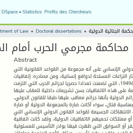
f DSpace
Statistics
Profils des Chercheurs
tment of Law
Doctoral dissertations
محاكمة مجرمي الحرب أمام المح
Abstract
دولي الإنساني على أنه مجموعة من القواعد القانونية التي
ار النزاعات المسلحة لدوافع إنسانية، ومن مصادره: إتفاقيات
جنيف الأربعة لسنة1949، التي تضمنت تعدادا حصريا لجرائم الحرب التي التزمت
ة على هذه الاتفاقيات بسن تشريعات داخلية للعقاب عليها.
ئم الدولية بأنها جرائم معاقب عليها طبقا للقانون الدولي،
بمناسبة قتال، سواء أكانت ضارة بالمجموعة الدولية أو ضارة
 الانتهاكات الجسيمة لقواعد القانون الدولي الإنساني التي
 ممتلكات تحميهم الاتفاقيات الدولية، ولقد كانت اتفاقية
 أو السوابق التي ظهرت فيها بوادر التأسيس للمسئولية