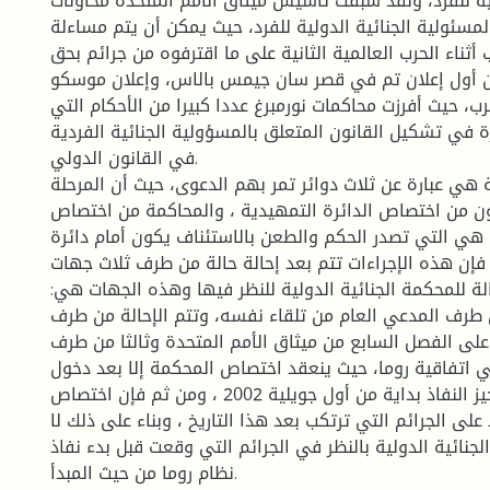
لية للفرد، ولقد سبقت تأسيس ميثاق الأمم المتحدة محاولات
مسئولية الجنائية الدولية للفرد، حيث يمكن أن يتم مساءلة
أثناء الحرب العالمية الثانية على ما اقترفوه من جرائم بحق
ن أول إعلان تم في قصر سان جيمس بالاس، وإعلان موسكو
ب، حيث أفرزت محاكمات نورمبرغ عددا كبيرا من الأحكام التي
في تشكيل القانون المتعلق بالمسؤولية الجنائية الفردية
في القانون الدولي.
ة هي عبارة عن ثلاث دوائر تمر بهم الدعوى، حيث أن المرحلة
ن من اختصاص الدائرة التمهيدية ، والمحاكمة من اختصاص
ية هي التي تصدر الحكم والطعن بالاستئناف يكون أمام دائرة
فإن هذه الإجراءات تتم بعد إحالة حالة من طرف ثلاث جهات
ة للمحكمة الجنائية الدولية للنظر فيها وهذه الجهات هي:
طرف المدعي العام من تلقاء نفسه، وتتم الإحالة من طرف
على الفصل السابع من ميثاق الأمم المتحدة وثالثا من طرف
اتفاقية روما، حيث ينعقد اختصاص المحكمة إلا بعد دخول
نظامها الأساسي حيز النفاذ بداية من أول جويلية 2002 ، ومن ثم فإن اختصاص
ى الجرائم التي ترتكب بعد هذا التاريخ ، وبناء على ذلك لا
نائية الدولية بالنظر في الجرائم التي وقعت قبل بدء نفاذ
نظام روما من حيث المبدأ.