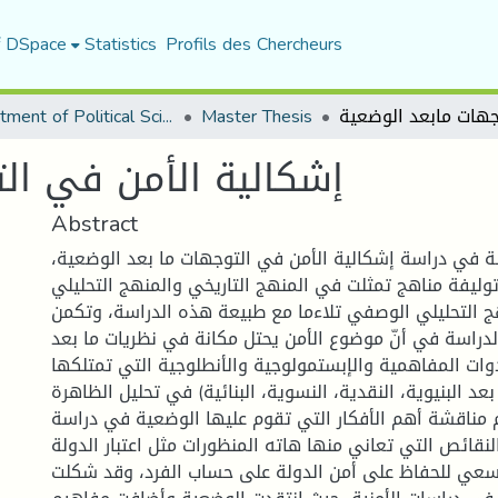
f DSpace
Statistics
Profils des Chercheurs
Department of Political Sciences
Master Thesis
إشكالية الأمن في ال
Abstract
 في دراسة إشكالية الأمن في التوجهات ما بعد الوضعية
ليفة مناهج تمثلت في المنهج التاريخي والمنهج التحليلي
ج التحليلي الوصفي تلاءما مع طبيعة هذه الدراسة، وتكمن
دراسة في أنّ موضوع الأمن يحتل مكانة في نظريات ما بعد
دوات المفاهمية والإبستمولوجية والأنطلوجية التي تمتلكها
بعد البنيوية، النقدية، النسوية، البنائية) في تحليل الظاهرة
تم مناقشة أهم الأفكار التي تقوم عليها الوضعية في دراسة
النقائص التي تعاني منها هاته المنظورات مثل اعتبار الدولة
سعي للحفاظ على أمن الدولة على حساب الفرد، وقد شكلت