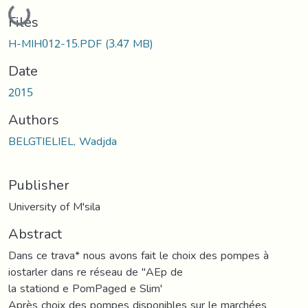
Loading...
Files
H-MIH012-15.PDF
(3.47 MB)
Date
2015
Authors
BELGTIELIEL, Wadjda
Publisher
University of M'sila
Abstract
Dans ce trava* nous avons fait le choix des pompes à
iostarler dans re réseau de ''AEp de
la stationd e PomPaged e Slim'
Après choix des pompes disponibles sur le marchées