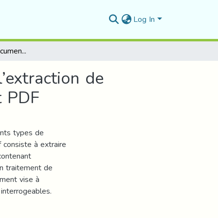
Log In
Structuration des documents non structurés pour l’extraction de connaissances. Étude de cas : Documents Word et PDF
’extraction de
t PDF
ents types de
 consiste à extraire
 contenant
n traitement de
ement vise à
interrogeables.