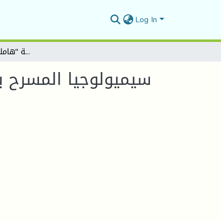
Log In
سيميولوجيا المسرح بين النص و العرض مسرحية "هاملت" لشكسبير نموذجا
سيميولوجيا المسرح ب