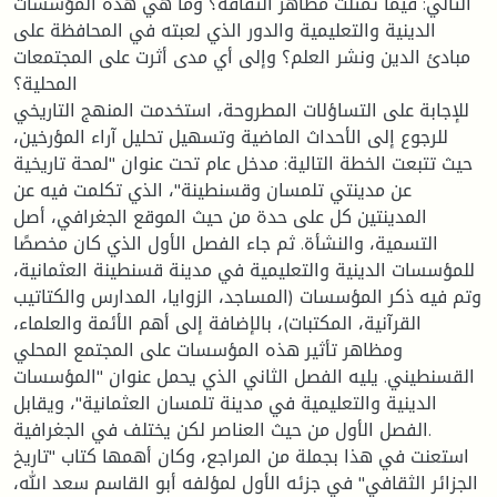
التالي: فيما تمثلت مظاهر الثقافة؟ وما هي هذه المؤسسات
الدينية والتعليمية والدور الذي لعبته في المحافظة على
مبادئ الدين ونشر العلم؟ وإلى أي مدى أثرت على المجتمعات
المحلية؟
للإجابة على التساؤلات المطروحة، استخدمت المنهج التاريخي
للرجوع إلى الأحداث الماضية وتسهيل تحليل آراء المؤرخين،
حيث تتبعت الخطة التالية: مدخل عام تحت عنوان "لمحة تاريخية
عن مدينتي تلمسان وقسنطينة"، الذي تكلمت فيه عن
المدينتين كل على حدة من حيث الموقع الجغرافي، أصل
التسمية، والنشأة. ثم جاء الفصل الأول الذي كان مخصصًا
للمؤسسات الدينية والتعليمية في مدينة قسنطينة العثمانية،
وتم فيه ذكر المؤسسات (المساجد، الزوايا، المدارس والكتاتيب
القرآنية، المكتبات)، بالإضافة إلى أهم الأئمة والعلماء،
ومظاهر تأثير هذه المؤسسات على المجتمع المحلي
القسنطيني. يليه الفصل الثاني الذي يحمل عنوان "المؤسسات
الدينية والتعليمية في مدينة تلمسان العثمانية"، ويقابل
الفصل الأول من حيث العناصر لكن يختلف في الجغرافية.
استعنت في هذا بجملة من المراجع، وكان أهمها كتاب "تاريخ
الجزائر الثقافي" في جزئه الأول لمؤلفه أبو القاسم سعد الله،