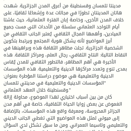
مدينتا تلمسان وقسنطينة من أعرق المدن الجزائرية. شهدت
هاتان المدينتان تطورًا في مجالات عدة وإشعاعًا ثقافيًا، على
خلاف المدن الأخرى، وخاصة إبان الفترة العثمانية، حيث عاشتا
أيام التواجد العثماني سلسلة من الأحداث التي مست جميع
الميادين، وأهمها المجال الثقافي. يُعتبر الجانب الثقافي من
أبرز المواضيع لأنه يشكل هوية المجتمع ويرتبط بتكوين
الشخصية الجزائرية. تجلت مظاهر الثقافة هذه وبراهينها في
النقاط التالية: النتاج الثقافي، رجال العلم، ومراكز الثقافة. هذه
الأخيرة هي أهم المظاهر، فالتطور الثقافي للمدن يُقاس
بمدى تنوع وتعدد مراكزها الدينية والتعليمية. هذه المؤسسات
الدينية والتعليمية هي موضوع دراستنا المؤطرة بعنوان:
"المؤسسات الدينية والتعليمية في مدينتي تلمسان
وقسنطينة خلال العهد العثماني."
كان من بين أسباب اختياري لهذا الموضوع، محاولة إزالة
الغموض عن بعض زوايا الحياة الثقافية، خاصة في أهم مدن
الجزائر المحروسة، ومعرفة واقع هذه المؤسسات، بالإضافة
إلى ميولي لمثل هذه المواضيع التي تغطي الجانب الديني
والتعليمي ولاسيما العمراني. ومن ما سبق تشكل لدي السؤال