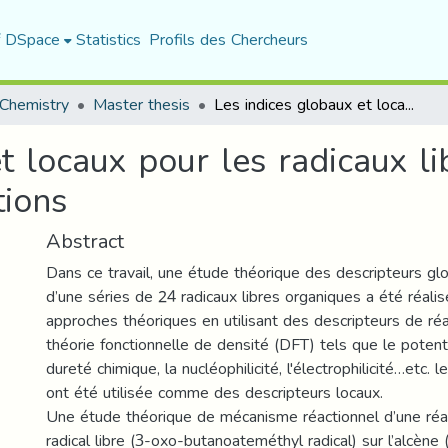
f DSpace
Statistics
Profils des Chercheurs
Chemistry
Master thesis
Les indices globaux et locaux pour les radicaux libres, Concepts théoriques et applications
t locaux pour les radicaux l
tions
Abstract
Dans ce travail, une étude théorique des descripteurs gl
d’une séries de 24 radicaux libres organiques a été réalis
approches théoriques en utilisant des descripteurs de réa
théorie fonctionnelle de densité (DFT) tels que le potenti
dureté chimique, la nucléophilicité, l'électrophilicité…etc. 
ont été utilisée comme des descripteurs locaux.
Une étude théorique de mécanisme réactionnel d’une réac
radical libre (3-oxo-butanoateméthyl radical) sur l’alcèn