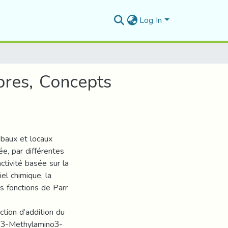
Log In
ibres, Concepts
obaux et locaux
ée, par différentes
ctivité basée sur la
el chimique, la
les fonctions de Parr
tion d’addition du
e (3-Methylamino3-