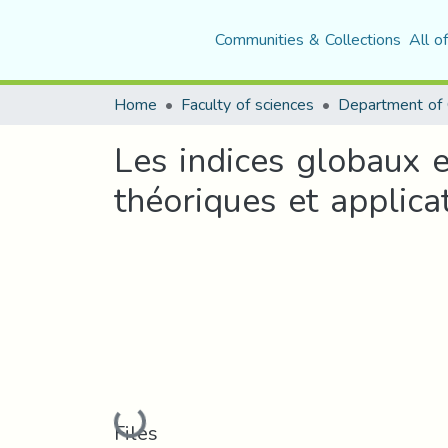
Communities & Collections
All o
Home
Faculty of sciences
Department of 
Les indices globaux e
théoriques et applica
Loading...
Files