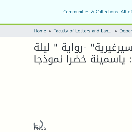
Communities & Collections
All o
Home
Faculty of Letters and Languages
رغيرية" -رواية " ليلة
Loading...
Files