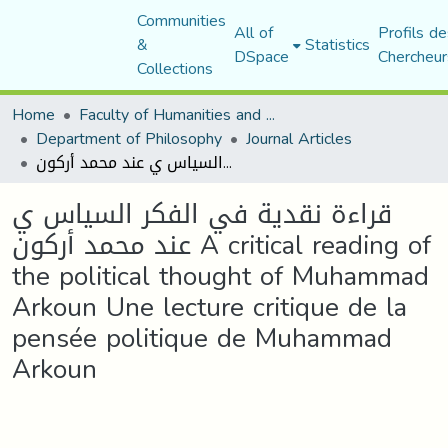
Communities
All of
Profils de
&
Statistics
DSpace
Chercheur
Collections
Home
Faculty of Humanities and Social Sciences
Department of Philosophy
Journal Articles
قراءة نقدية في الفكر السياس ي عند محمد أركون A critical reading of the political thought of Muhammad Arkoun Une lecture critique de la pensée politique de Muhammad Arkoun
قراءة نقدية في الفكر السياس ي
عند محمد أركون A critical reading of
the political thought of Muhammad
Arkoun Une lecture critique de la
pensée politique de Muhammad
Arkoun