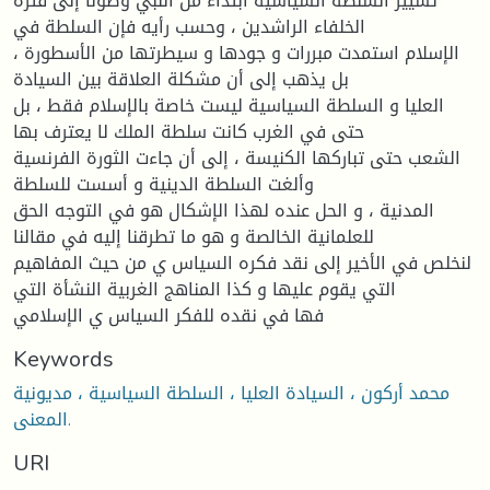
تسيير السلطة السياسية ابتداء من النبي وصولا إلى فترة
الخلفاء الراشدين ، وحسب رأيه فإن السلطة في
الإسلام استمدت مبررات و جودها و سيطرتها من الأسطورة ،
بل يذهب إلى أن مشكلة العلاقة بين السيادة
العليا و السلطة السياسية ليست خاصة بالإسلام فقط ، بل
حتى في الغرب كانت سلطة الملك لا يعترف بها
الشعب حتى تباركها الكنيسة ، إلى أن جاءت الثورة الفرنسية
وألغت السلطة الدينية و أسست للسلطة
المدنية ، و الحل عنده لهذا الإشكال هو في التوجه الحق
للعلمانية الخالصة و هو ما تطرقنا إليه في مقالنا
لنخلص في الأخير إلى نقد فكره السياس ي من حيث المفاهيم
التي يقوم عليها و كذا المناهج الغربية النشأة التي
فها في نقده للفكر السياس ي الإسلامي
Keywords
محمد أركون ، السيادة العليا ، السلطة السياسية ، مديونية
المعنى.
URI