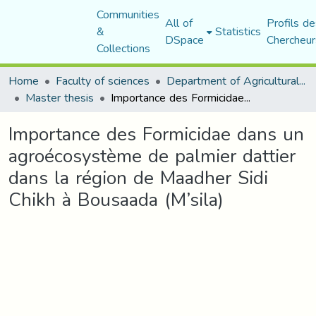
Communities
All of
Profils de
&
Statistics
DSpace
Chercheur
Collections
Home
Faculty of sciences
Department of Agricultural Sciences
Master thesis
Importance des Formicidae dans un agroécosystème de palmier dattier dans la région de Maadher Sidi Chikh à Bousaada (M’sila)
Importance des Formicidae dans un
agroécosystème de palmier dattier
dans la région de Maadher Sidi
Chikh à Bousaada (M’sila)