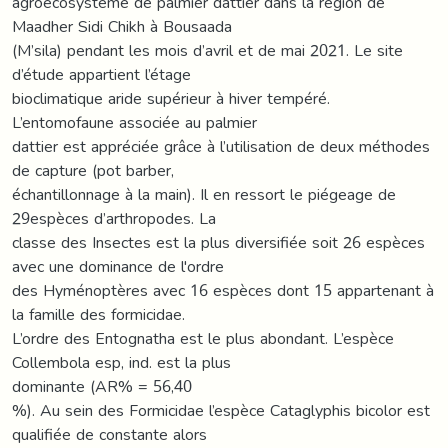
agroécosystème de palmier dattier dans la région de
Maadher Sidi Chikh à Bousaada
(M’sila) pendant les mois d’avril et de mai 2021. Le site
d’étude appartient l’étage
bioclimatique aride supérieur à hiver tempéré.
L’entomofaune associée au palmier
dattier est appréciée grâce à l’utilisation de deux méthodes
de capture (pot barber,
échantillonnage à la main). Il en ressort le piégeage de
29espèces d’arthropodes. La
classe des Insectes est la plus diversifiée soit 26 espèces
avec une dominance de l'ordre
des Hyménoptères avec 16 espèces dont 15 appartenant à
la famille des formicidae.
L’ordre des Entognatha est le plus abondant. L’espèce
Collembola esp, ind. est la plus
dominante (AR% = 56,40
%). Au sein des Formicidae l’espèce Cataglyphis bicolor est
qualifiée de constante alors