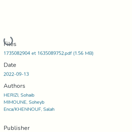
Loading...
Files
1735082904 et 1635089752.pdf
(1.56 MB)
Date
2022-09-13
Authors
HERIZI, Sohaib
MIMOUNE, Soheyb
Enca/KHENNOUF, Salah
Publisher