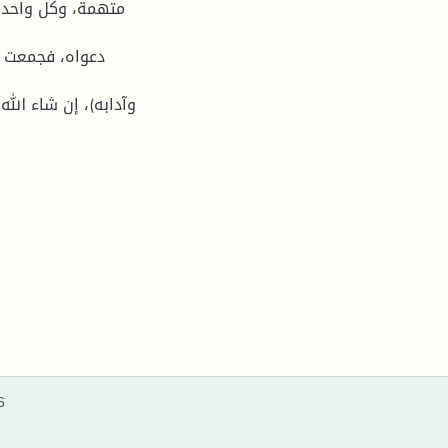
متهمة، وكل واحد 
دعواه، فجمعت أ
وآدابه)، إن شاء ال
6