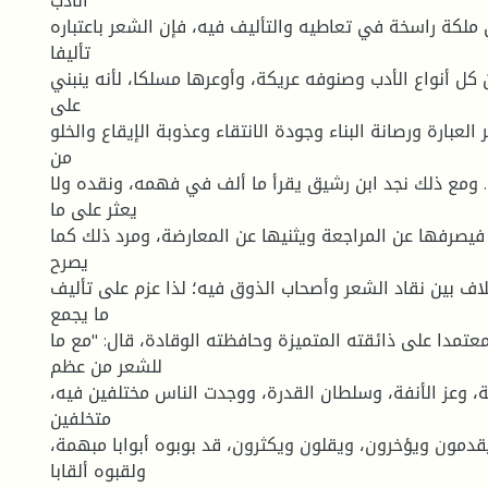
الأدب
 ملكة راسخة في تعاطيه والتأليف فيه، فإن الشعر باعتباره
تأليفا
 أنواع الأدب وصنوفه عريكة، وأوعرها مسلكا، لأنه ينبني
على
العبارة ورصانة البناء وجودة الانتقاء وعذوبة الإيقاع والخلو
من
مع ذلك نجد ابن رشيق يقرأ ما ألف في فهمه، ونقده ولا
يعثر على ما
 فيصرفها عن المراجعة ويثنيها عن المعارضة، ومرد ذلك كما
يصرح
اف بين نقاد الشعر وأصحاب الذوق فيه؛ لذا عزم على تأليف
ما يجمع
تمدا على ذائقته المتميزة وحافظته الوقادة، قال: "مع ما
للشعر من عظم
ة، وعز الأنفة، وسلطان القدرة، ووجدت الناس مختلفين فيه،
متخلفين
يقدمون ويؤخرون، ويقلون ويكثرون، قد بوبوه أبوابا مبهمة،
ولقبوه ألقابا