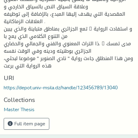
وعلاقة السياق النص بالسياق الخارجي و
المقصدية التي يهدف إليها المبدع، بالإضافة إلى توظيفه
العلاقات الزماكانية .
تمع الجزائري بمناطق متباينة والذي يبين 􀁢 و استفادت الرواية
من التنوع الكلامي الذي يعج با
ذا التراث المعنوي والفني والجمالي والحضاري. 􀂆 مدى تمسك
الجزائري بوطنيته ودينه وفي الوقت نفسه
ومن هذا المنطلق جاءت رواية '' نادي الصنوبر '' موضوعا لبحثي،
هذه الرواية التي برعت
URI
https://depot.univ-msila.dz/handle/123456789/13040
Collections
Master Thesis
Full item page