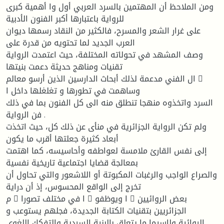
ومن الملاحظ أن المهتمين بالسرد العربي أول وا أهمية كبرى
للرواية باعتبارها أكبر الفنون الأدبية
على غرار الشعر والمسرح، فالكثير من النقاد رسمها ديوان
العرب الجديد لما تحتويه من قدرة على
وصف المشهد في تحولاته المختلفة، حيث اعتمدت الرواية
تقنيات ومناهج حديثة دعمت بنيتها
ال الفني مدعمة لذلك أبحاث الدارسين الذين أرسو معالم 􀁢
وساهمت في تطورها و تغلغلها داخل ا
السرد واتخذوه منهجا تنطلق منه الى كل الفنون بما في ذلك
فن الرواية .
ولم تكن الرواية الجزائرية في منأى عن ذلك كل، حيث اتخذت
أبعاد كثيرة جعلتها أقرب ما يكون
إلى نفس القارئ ملامسة لعواطفه وأحاسيسه، كما اهتمت
بمعالجة قضايا اجتماعية تاريخية نفسية
والصراع الواجب والرغبات المكبوتة أو اللاشعور والتي تحاول أن
تخرج إلى الواقع المحسوس، إذ أن دراية
م 􀁻 ا في مختلف تصورا 􀁺 ا ويوظفو 􀁺 بعض الروائيين
الجزائريين بتقنيات الكتابة الجديدة، فجلهم يستوعب و
الروائية ولاسيما ما يتعلق بالبنية السردية والتفكك اللغوي