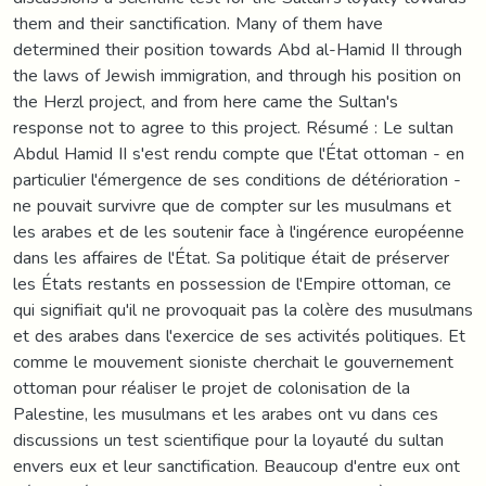
them and their sanctification. Many of them have
determined their position towards Abd al-Hamid II through
the laws of Jewish immigration, and through his position on
the Herzl project, and from here came the Sultan's
response not to agree to this project. Résumé : Le sultan
Abdul Hamid II s'est rendu compte que l'État ottoman - en
particulier l'émergence de ses conditions de détérioration -
ne pouvait survivre que de compter sur les musulmans et
les arabes et de les soutenir face à l'ingérence européenne
dans les affaires de l'État. Sa politique était de préserver
les États restants en possession de l'Empire ottoman, ce
qui signifiait qu'il ne provoquait pas la colère des musulmans
et des arabes dans l'exercice de ses activités politiques. Et
comme le mouvement sioniste cherchait le gouvernement
ottoman pour réaliser le projet de colonisation de la
Palestine, les musulmans et les arabes ont vu dans ces
discussions un test scientifique pour la loyauté du sultan
envers eux et leur sanctification. Beaucoup d'entre eux ont