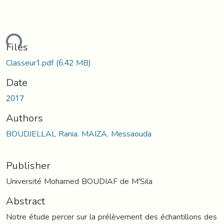
ding...
Files
Classeur1.pdf
(6.42 MB)
Date
2017
Authors
BOUDJELLAL Rania. MAIZA, Messaouda
Publisher
Université Mohamed BOUDIAF de M'Sila
Abstract
Notre étude percer sur la prélèvement des échantillons des