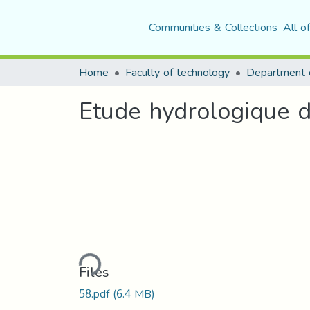
Communities & Collections
All o
Home
Faculty of technology
Department o
Etude hydrologique 
Loading...
Files
58.pdf
(6.4 MB)