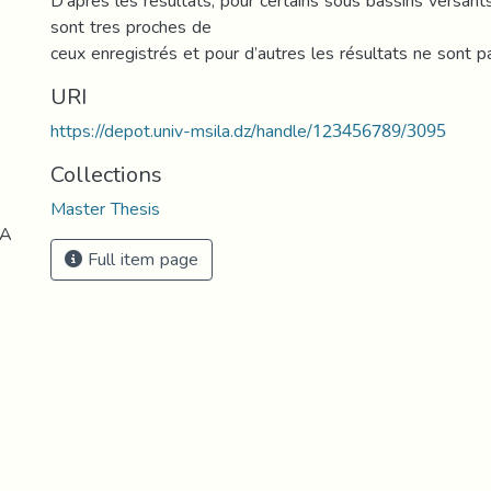
D’après les résultats, pour certains sous bassins versants
sont tres proches de
ceux enregistrés et pour d’autres les résultats ne sont 
URI
https://depot.univ-msila.dz/handle/123456789/3095
Collections
Master Thesis
LA
Full item page