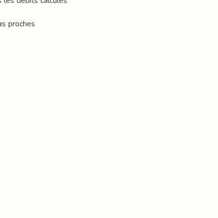
 les débits calculés
pas proches