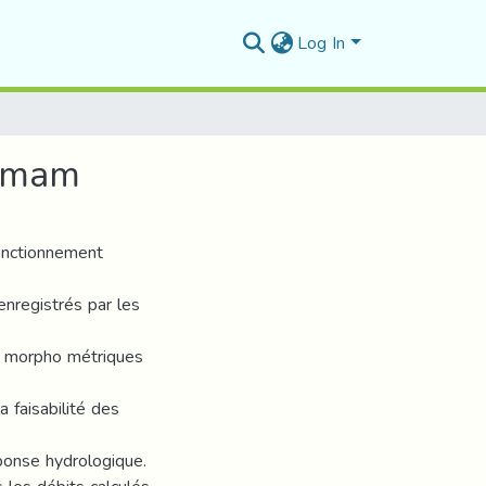
Log In
ummam
fonctionnement
nregistrés par les
es morpho métriques
 faisabilité des
éponse hydrologique.