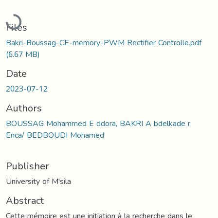
Loading...
Files
Bakri-Boussag-CE-memory-PWM Rectifier Controlle.pdf
(6.67 MB)
Date
2023-07-12
Authors
BOUSSAG Mohammed E ddora, BAKRI A bdelkade r
Enca/ BEDBOUDI Mohamed
Publisher
University of M'sila
Abstract
Cette mémoire est une initiation à la recherche dans le