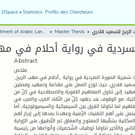
f DSpace
Statistics
Profils des Chercheurs
Department of Arabic Language and Literature
Master Thesis
سردية في رواية أحلام في مهب
Abstract
ملخص:
ث شعرية الصورة السّردية في رواية _أحلام في مهب الريح_
سعيد قادري، حيث توزع العمل على مقدّمة وتمهيد وفصلين.
تمهيد إلى تناول المفاهيم اللغوية والاصطلاحية في كلّ من
ئية، مع الوقوف عند جهود كلّ من النّقاد الغرب والعرب في
هيم لما تناولنا الفرق بين السيميائية والسيميولوجية، أما
مل على أهم التقنيات الزّمنية وعهدنا بعدها إلى إبراز أهم
المكانية بشقّيها المفتوح والمغلق ثم التّطبيق على الرّواية.
اني والأخير تناولنا توظيف الشّخصيات وأنواعها من رئيسية